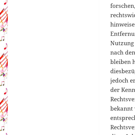
forschen,
rechtswid
hinweise
Entfernu
Nutzung 
nach den
bleiben 
diesbezü
jedoch e
der Kenn
Rechtsve
bekannt
entspre
Rechtsve