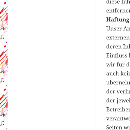
diese In
entferne
Haftung 
Unser An
externen
deren In
Einfluss
wir für 
auch ke
übernehm
der verli
der jewe
Betreiber
verantwo
Seiten w