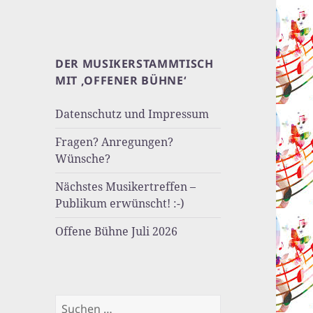
dermusikerstammtisch
DER MUSIKERSTAMMTISCH
Offene Bühne jeder 2.
MIT ‚OFFENER BÜHNE‘
Donnerstag im Monat
Datenschutz und Impressum
Fragen? Anregungen?
Wünsche?
Nächstes Musikertreffen –
Publikum erwünscht! :-)
Offene Bühne Juli 2026
Suchen