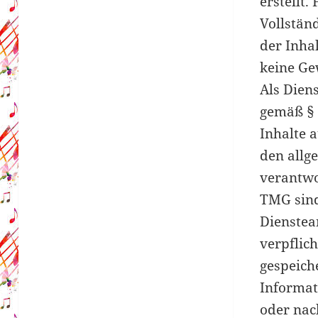
erstellt. 
Vollständ
der Inha
keine G
Als Dien
gemäß § 
Inhalte a
den allg
verantwo
TMG sind
Dienstea
verpflich
gespeich
Informa
oder na